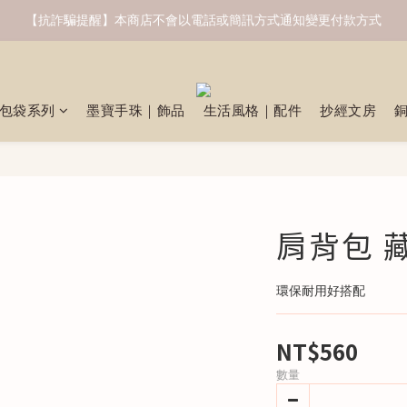
【抗詐騙提醒】本商店不會以電話或簡訊方式通知變更付款方式
包袋系列
墨寶手珠｜飾品
生活風格｜配件
抄經文房
肩背包 藏
環保耐用好搭配
NT$560
數量