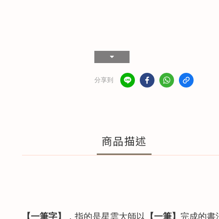
分享到
商品描述
【一筆字】
，指的是星雲大師以
【一筆
】
完成的書