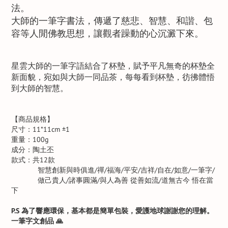
法。
大師的一筆字書法，傳遞了慈悲、智慧、和諧、包
容等人閒佛教思想，讓觀者躁動的心沉澱下來。
星雲大師的一筆字語結合了杯墊，賦予平凡無奇的杯墊全
新面貌，宛如與大師一同品茶，每每看到杯墊，彷彿體悟
到大師的智慧。
【商品規格】
尺寸：11*11cm ±1
重量：100g
成分：陶土丕
款式：共12款
智慧創新與時俱進/禪/福海/平安/吉祥/自在/如意/一筆字/
做己貴人/諸事圓滿/與人為善 從善如流/道無古今 悟在當
下
P.S
為了響應環保，基本都是簡單包裝，愛護地球謝謝您的理解。
一筆字文創品
🙏