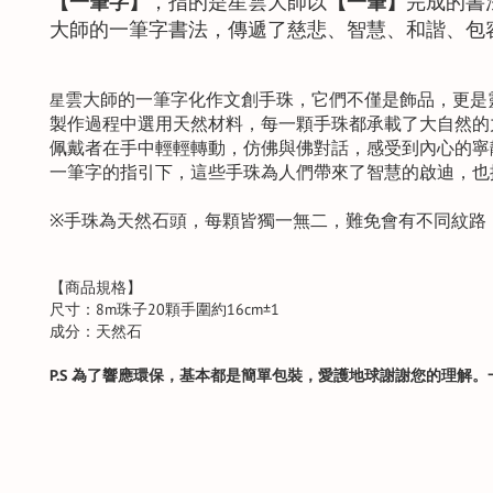
【一筆字】
，指的是星雲大師以
【一筆】
完成的書
大師的一筆字書法，傳遞了慈悲、智慧、和諧、包
雲大師的一筆字化作文創手珠，它們不僅是飾品，更是
星
製作過程中選用天然材料，每一顆手珠都承載了大自然的
佩戴者在手中輕輕轉動，仿佛與佛對話，感受到內心的寧
一筆字的指引下，這些手珠為人們帶來了智慧的啟迪，也
※手珠為天然石頭，每顆皆獨一無二，難免會有不同紋路
【商品規格】
尺寸：8m珠子20顆手圍約16cm±1
成分：天然石
P.S
為了響應環保，基本都是簡單包裝，愛護地球謝謝您的理解。