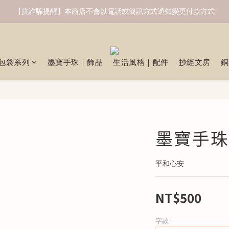
【抗詐騙提醒】本商店不會以電話或簡訊方式通知變更付款方式
包袋系列
墨寶手珠｜飾品
生活風格｜配件
抄經文房
銅
墨寶手珠
平和心安
NT$500
字款