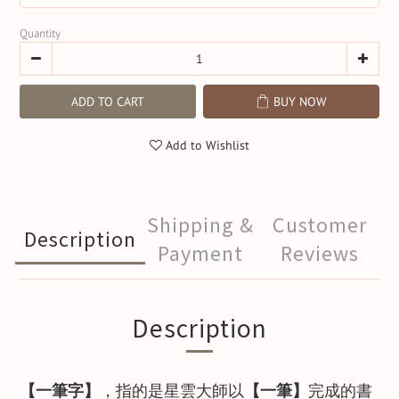
Quantity
ADD TO CART
BUY NOW
Add to Wishlist
Shipping &
Customer
Description
Payment
Reviews
Description
【一筆字】
，指的是星雲大師以
【一筆】
完成的書