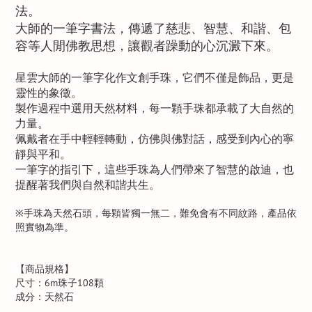
法。
大師的一筆字書法，傳遞了慈悲、智慧、和諧、包
容等人閒佛教思想，讓觀者躁動的心沉澱下來。
星雲大師的一筆字化作文創手珠，它們不僅是飾品，更是
靈性的象徵。
製作過程中選用天然材料，每一顆手珠都承載了大自然的
力量。
佩戴者在手中輕輕轉動，仿佛與佛對話，感受到內心的寧
靜與平和。
一筆字的指引下，這些手珠為人們帶來了智慧的啟迪，也
提醒著我們與自然和諧共生。
※手珠為天然石頭，每顆皆獨一無二，難免會有不同紋路，產品依
照實物為準。
【商品規格】
尺寸：6m珠子108顆
成分：天然石